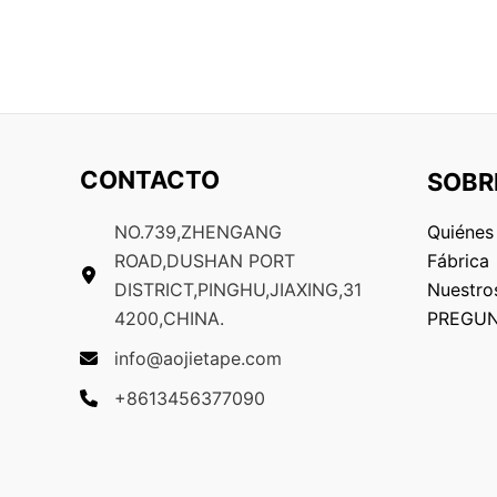
CONTACTO
SOBR
NO.739,ZHENGANG
Quiénes
ROAD,DUSHAN PORT
Fábrica
DISTRICT,PINGHU,JIAXING,31
Nuestros
4200,CHINA.
PREGUN
info@aojietape.com
+8613456377090