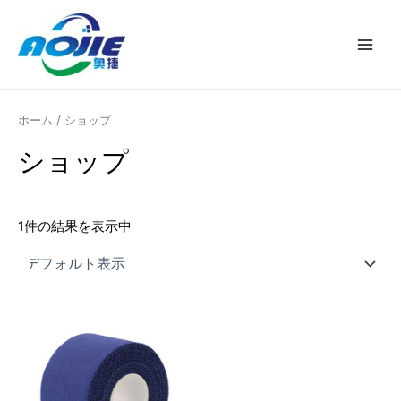
内
メ
容
イ
を
ス
ン
キ
メ
ッ
ホーム
/ ショップ
プ
ニ
ショップ
ュ
ー
1件の結果を表示中