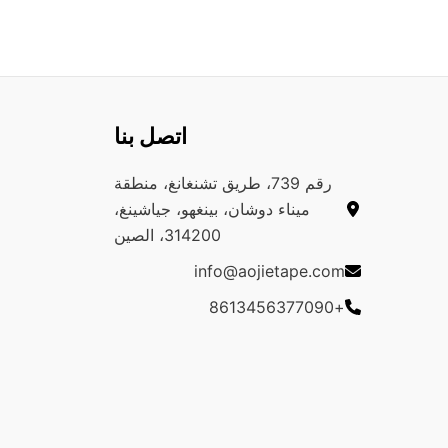
اتصل بنا
رقم 739، طريق تشنغانغ، منطقة
ميناء دوشان، بينغهو، جياشينغ،
314200، الصين
info@aojietape.com
+8613456377090