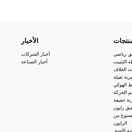
منتجات
الأخبار
ق رياضي
أخبار الشركات
 التثبيت
أخبار الصناعة
ت الغلاف
نة ثقيلة
 الهوكي
 الحركة
نة خفيفة
صق رايون
صنوع من
الرايون
ية اللصق