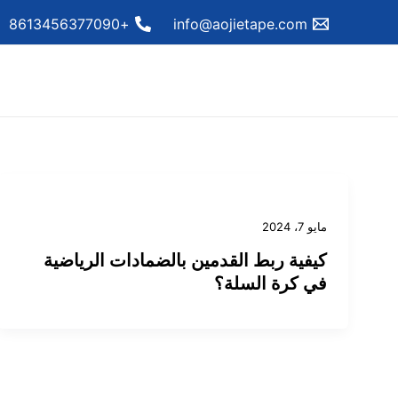
خطي
+8613456377090
info@aojietape.com
لى
لمحتوى
مايو 7، 2024
كيفية ربط القدمين بالضمادات الرياضية
في كرة السلة؟