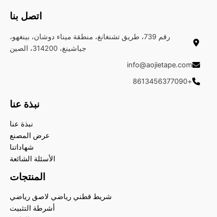
اتصل بنا
رقم 739، طريق تشنغانغ، منطقة ميناء دوشان، بينغهو،
جياشينغ، 314200، الصين
info@aojietape.com
+8613456377090
نبذة عنا
نبذة عنا
عرض المصنع
شهاداتنا
الأسئلة الشائعة
المنتجات
شريط قطني رياضي لاصق رياضي
أشرطة التثبيت