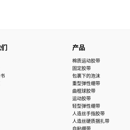
我们
产品
们
棉质运动胶带
示
固定胶带
证书
包裹下的泡沫
题
重型弹性绷带
曲棍球胶带
运动胶带
轻型弹性绷带
人造丝手指胶带
人造丝硬质捆扎带
自粘绷带