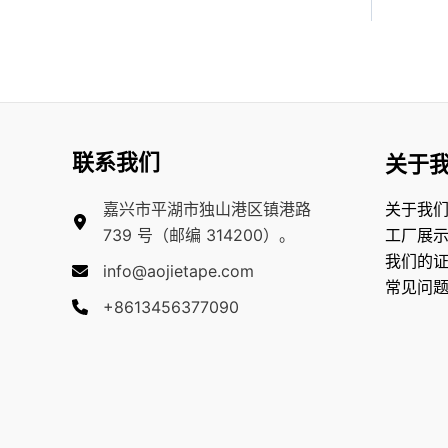
联系我们
关于
嘉兴市平湖市独山港区镇港路
关于我
739 号（邮编 314200）。
工厂展
我们的
info@aojietape.com
常见问
+8613456377090