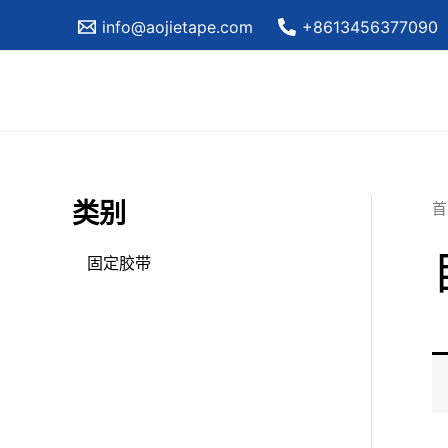
跳
info@aojietape.com
+8613456377090
至
内
容
类别
首
固定胶带