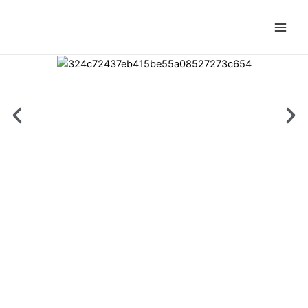
跳
主
至
菜
内
容
单