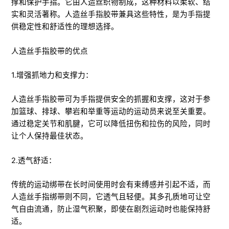
撑和保护手指。它由人造丝织物制成，这种材料以柔软、结
实和灵活著称。人造丝手指胶带兼具这些特性，是为手指提
供稳定性和舒适性的理想选择。
人造丝手指胶带的优点
1.增强抓地力和支撑力：
人造丝手指胶带可为手指提供安全的抓握和支撑，这对于参
加篮球、排球、攀岩和举重等运动的运动员来说至关重要。
通过稳定关节和肌腱，它可以降低扭伤和拉伤的风险，同时
让个人保持最佳状态。
2.透气舒适：
传统的运动绑带在长时间使用时会有束缚感并引起不适，而
人造丝手指绑带则不同，它透气且轻便。其多孔质地可让空
气自由流通，防止湿气积聚，即使在剧烈运动时也能保持舒
适。